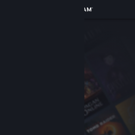
Logga in
Butik
Gemenskap
Om
Support
Byt språk
Skaffa Steams mobilapp
Se skrivbordswebbplats