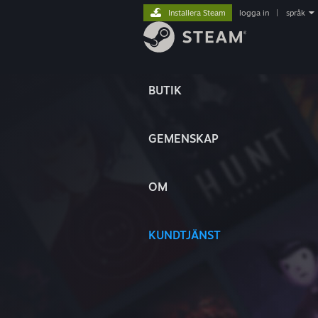
Installera Steam
logga in
|
språk
BUTIK
GEMENSKAP
OM
KUNDTJÄNST