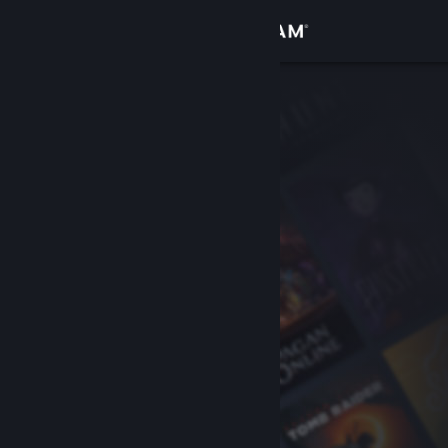
Logga in
Butik
Gemenskap
Om
Support
Byt språk
Skaffa Steams mobilapp
Se skrivbordswebbplats