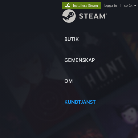
Installera Steam
logga in
|
språk
BUTIK
GEMENSKAP
OM
KUNDTJÄNST