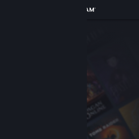
Logga in
Butik
Gemenskap
Om
Support
Byt språk
Skaffa Steams mobilapp
Se skrivbordswebbplats