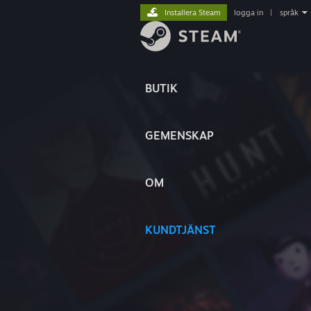
Installera Steam
logga in
|
språk
BUTIK
GEMENSKAP
OM
KUNDTJÄNST