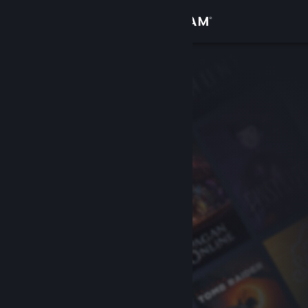
Logga in
Butik
Gemenskap
Om
Support
Byt språk
Skaffa Steams mobilapp
Se skrivbordswebbplats