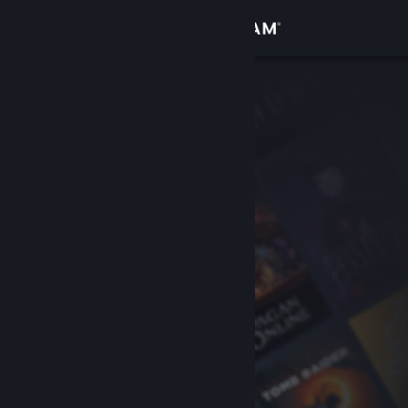
Logga in
Butik
Gemenskap
Om
Support
Byt språk
Skaffa Steams mobilapp
Se skrivbordswebbplats