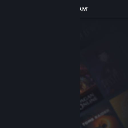
Logga in
Butik
Gemenskap
Om
Support
Byt språk
Skaffa Steams mobilapp
Se skrivbordswebbplats