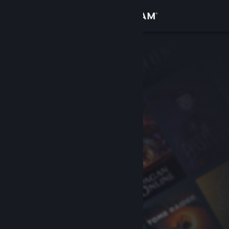
Logga in
Butik
Gemenskap
Om
Support
Byt språk
Skaffa Steams mobilapp
Se skrivbordswebbplats