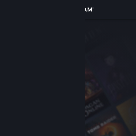
Logga in
Butik
Gemenskap
Om
Support
Byt språk
Skaffa Steams mobilapp
Se skrivbordswebbplats