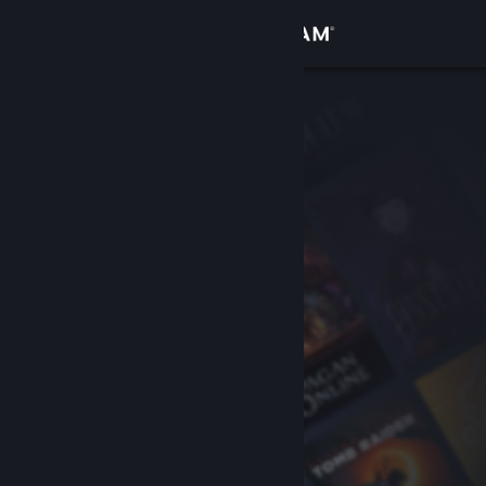
Logga in
Butik
Gemenskap
Om
Support
Byt språk
Skaffa Steams mobilapp
Se skrivbordswebbplats