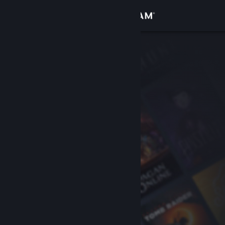
Logga in
Butik
Gemenskap
Om
Support
Byt språk
Skaffa Steams mobilapp
Se skrivbordswebbplats