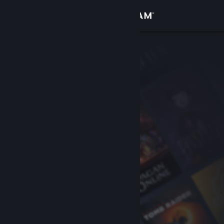
Logga in
Butik
Gemenskap
Om
Support
Byt språk
Skaffa Steams mobilapp
Se skrivbordswebbplats