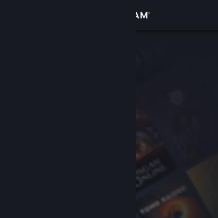
Logga in
Butik
Gemenskap
Om
Support
Byt språk
Skaffa Steams mobilapp
Se skrivbordswebbplats