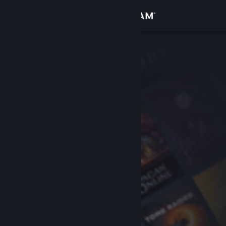
Logga in
Butik
Gemenskap
Om
Support
Byt språk
Skaffa Steams mobilapp
Se skrivbordswebbplats