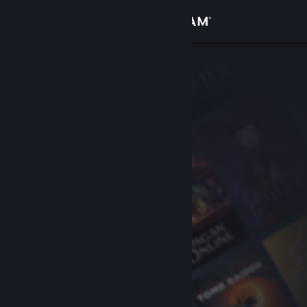
Logga in
Butik
Gemenskap
Om
Support
Byt språk
Skaffa Steams mobilapp
Se skrivbordswebbplats