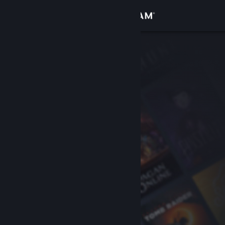
Logga in
Butik
Gemenskap
Om
Support
Byt språk
Skaffa Steams mobilapp
Se skrivbordswebbplats