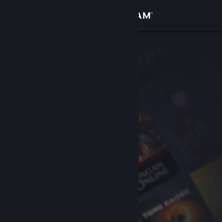
Logga in
Butik
Gemenskap
Om
Support
Byt språk
Skaffa Steams mobilapp
Se skrivbordswebbplats