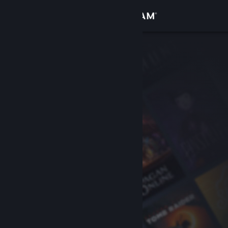
Logga in
Butik
Gemenskap
Om
Support
Byt språk
Skaffa Steams mobilapp
Se skrivbordswebbplats