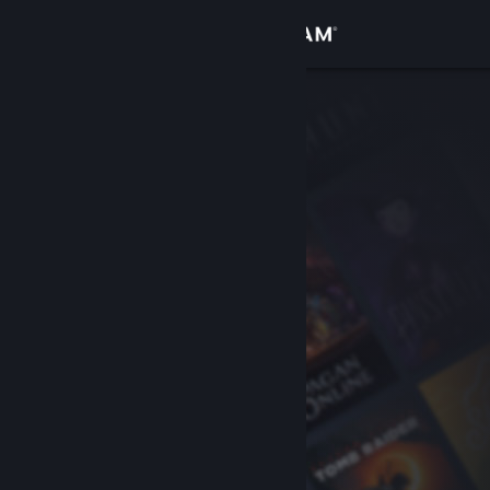
Logga in
Butik
Gemenskap
Om
Support
Byt språk
Skaffa Steams mobilapp
Se skrivbordswebbplats