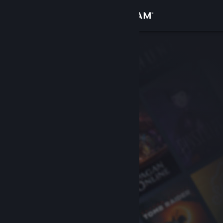
Logga in
Butik
Gemenskap
Om
Support
Byt språk
Skaffa Steams mobilapp
Se skrivbordswebbplats