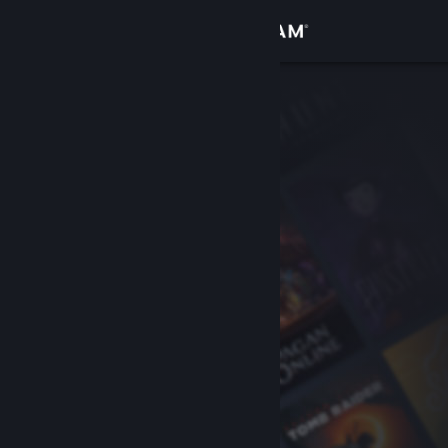
Logga in
Butik
Gemenskap
Om
Support
Byt språk
Skaffa Steams mobilapp
Se skrivbordswebbplats