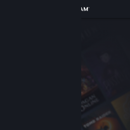
Logga in
Butik
Gemenskap
Om
Support
Byt språk
Skaffa Steams mobilapp
Se skrivbordswebbplats