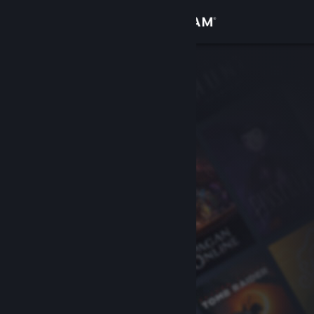
Logga in
Butik
Gemenskap
Om
Support
Byt språk
Skaffa Steams mobilapp
Se skrivbordswebbplats