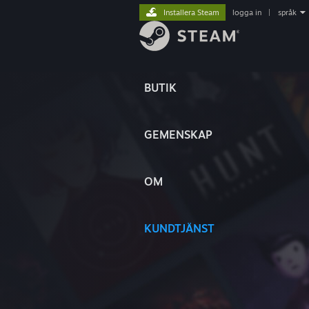
Installera Steam
logga in
|
språk
BUTIK
GEMENSKAP
OM
KUNDTJÄNST