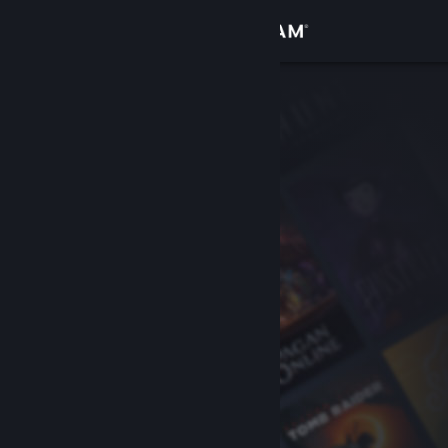
Logga in
Butik
Gemenskap
Om
Support
Byt språk
Skaffa Steams mobilapp
Se skrivbordswebbplats