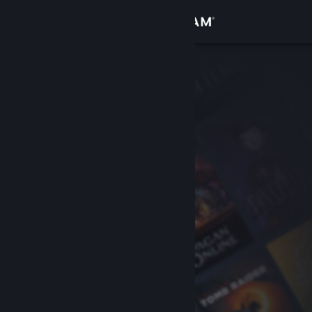
Logga in
Butik
Gemenskap
Om
Support
Byt språk
Skaffa Steams mobilapp
Se skrivbordswebbplats