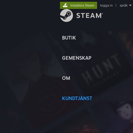
Installera Steam
logga in
|
språk
BUTIK
GEMENSKAP
OM
KUNDTJÄNST