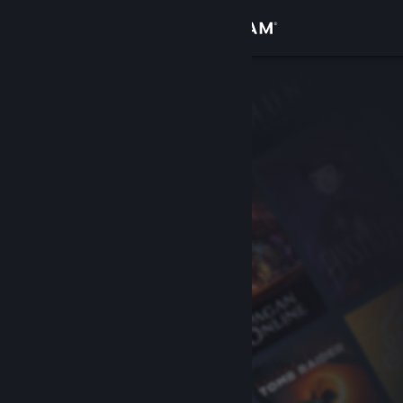
Logga in
Butik
Gemenskap
Om
Support
Byt språk
Skaffa Steams mobilapp
Se skrivbordswebbplats