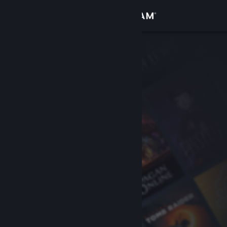
Logga in
Butik
Gemenskap
Om
Support
Byt språk
Skaffa Steams mobilapp
Se skrivbordswebbplats