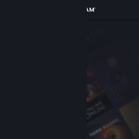
Logga in
Butik
Gemenskap
Om
Support
Byt språk
Skaffa Steams mobilapp
Se skrivbordswebbplats