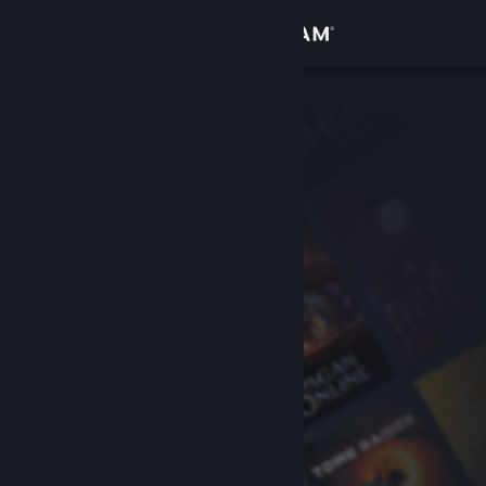
Logga in
Butik
Gemenskap
Om
Support
Byt språk
Skaffa Steams mobilapp
Se skrivbordswebbplats