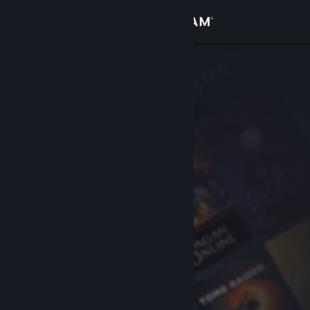
Logga in
Butik
Gemenskap
Om
Support
Byt språk
Skaffa Steams mobilapp
Se skrivbordswebbplats