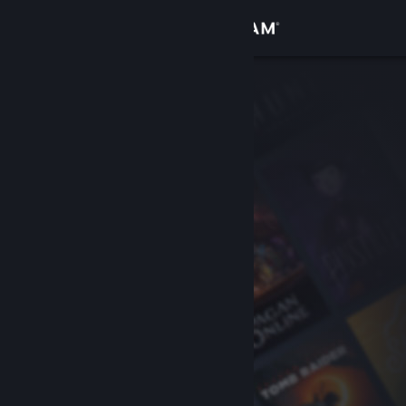
Logga in
Butik
Gemenskap
Om
Support
Byt språk
Skaffa Steams mobilapp
Se skrivbordswebbplats