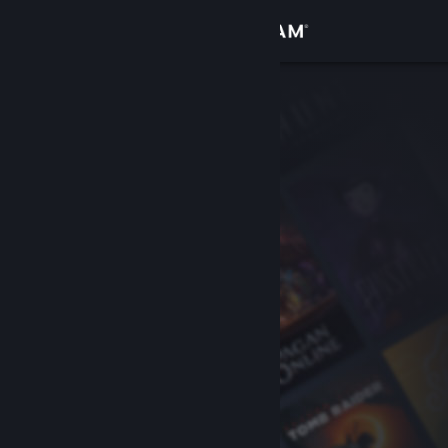
Logga in
Butik
Gemenskap
Om
Support
Byt språk
Skaffa Steams mobilapp
Se skrivbordswebbplats