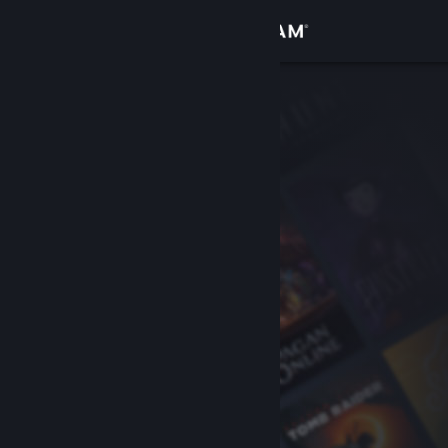
Logga in
Butik
Gemenskap
Om
Support
Byt språk
Skaffa Steams mobilapp
Se skrivbordswebbplats