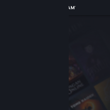
Logga in
Butik
Gemenskap
Om
Support
Byt språk
Skaffa Steams mobilapp
Se skrivbordswebbplats