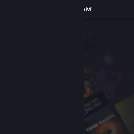
Logga in
Butik
Gemenskap
Om
Support
Byt språk
Skaffa Steams mobilapp
Se skrivbordswebbplats