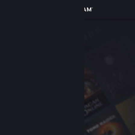
Logga in
Butik
Gemenskap
Om
Support
Byt språk
Skaffa Steams mobilapp
Se skrivbordswebbplats