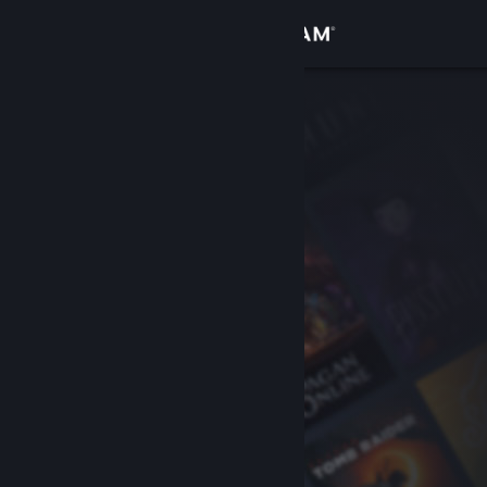
Logga in
Butik
Gemenskap
Om
Support
Byt språk
Skaffa Steams mobilapp
Se skrivbordswebbplats