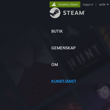
Installera Steam
logga in
|
språk
BUTIK
GEMENSKAP
OM
KUNDTJÄNST