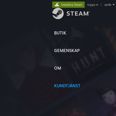
Installera Steam
logga in
|
språk
BUTIK
GEMENSKAP
OM
KUNDTJÄNST