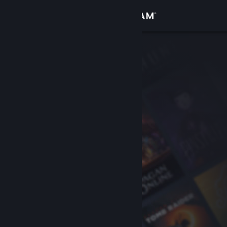
Logga in
Butik
Gemenskap
Om
Support
Byt språk
Skaffa Steams mobilapp
Se skrivbordswebbplats