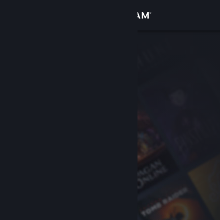
Logga in
Butik
Gemenskap
Om
Support
Byt språk
Skaffa Steams mobilapp
Se skrivbordswebbplats