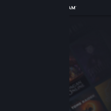
Logga in
Butik
Gemenskap
Om
Support
Byt språk
Skaffa Steams mobilapp
Se skrivbordswebbplats