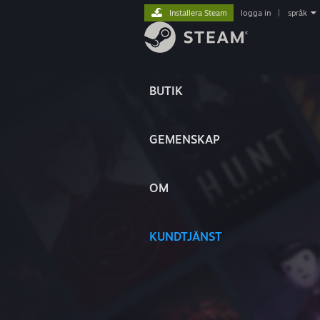
Installera Steam
logga in
|
språk
BUTIK
GEMENSKAP
OM
KUNDTJÄNST