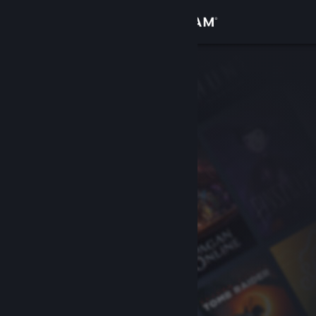
Logga in
Butik
Gemenskap
Om
Support
Byt språk
Skaffa Steams mobilapp
Se skrivbordswebbplats