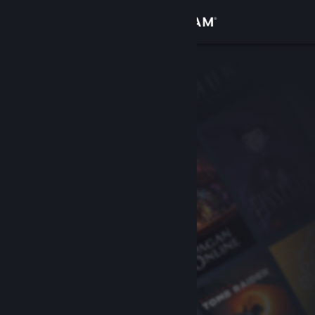
Logga in
Butik
Gemenskap
Om
Support
Byt språk
Skaffa Steams mobilapp
Se skrivbordswebbplats