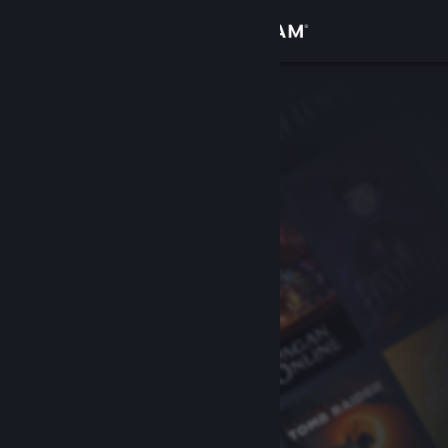
Logga in
Butik
Gemenskap
Om
Support
Byt språk
Skaffa Steams mobilapp
Se skrivbordswebbplats